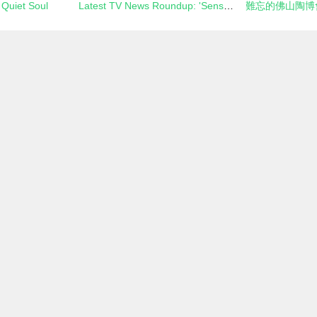
 Quiet Soul
Latest TV News Roundup: 'Sense8' Releases Final Special Episode Trailer, Premiering June 8