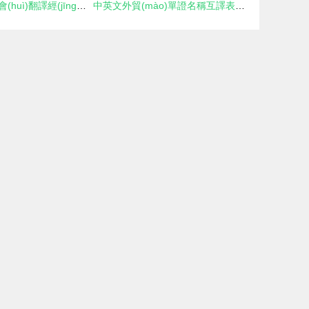
難忘的佛山陶博會(huì)翻譯經(jīng)歷
中英文外貿(mào)單證名稱互譯表（上）