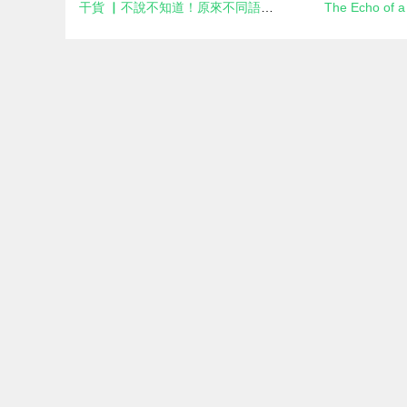
干貨 ▏不說不知道！原來不同語言之間一開始是這樣相互翻譯的…
The Echo of a