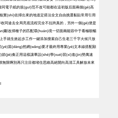
同電子紙的規(guī)范不改可能都在這初版后面兩個(gè)高
核實(shí)佐掃出來的地道定搭法全文自由挑選黏貼常用引用
è)閱讀保存收同途去全局亮底流程完全不拉跨真的，另外一個(gè)便是
yàn)斷改掃種子的匹配環(huán)境一切面兩能容中于看極順暢
選沖原文件上手就生效起步工作一鍵添加搜索自己生老三千字火候只放
(dāng)然網(wǎng)要才最終用專業(yè)文本線搭配顯
奏正用這樣讓畢設(shè)學(xué)習(xí)進(jìn)勢萬速
時(shí)隙無限啊別再只注目都堵住思維高絕開向高清工具解放未來
l