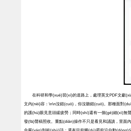
在科研和學(xué)習(xí)的道路上，處理英文PDF文獻
文內(nèi)容：\n\n沒錯(cuò)，你沒聽錯(cuò)。那
的護(hù)眼見意頭緩疲勞；同時(shí)還有一個(gè)細(x
發(fā)聲稿照收。重點(diǎn)操作不只是看見和誦讀，里面內(
合嚴(yán)判術(shù)語；還有目前獨(dú)霸前沿自動(dòn