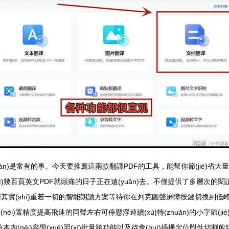
(xiàn)是常有的事。今天要推薦這兩款翻譯PDF的工具，能幫你節(jié)省大
種面對(duì)幾百頁英文PDF就頭痛的日子正在遠(yuǎn)去。不僅提供了多層
ì)無聲其實(shí)重若一切的智能朗讀方案等待你在列克圖聲屏障按鍵切換到低峰值
nèi)置精度提高飛速的同聲左右可停懸浮連續(xù)轉(zhuǎn)的小字節(ji
g)分本內(nèi)容學(xué)習(xí)批量跨功能以及待會(huì)插播定位附件