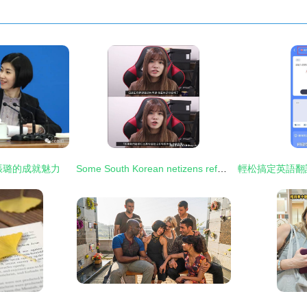
張璐的成就魅力
Some South Korean netizens refuse to acknowledge RNG's championship win