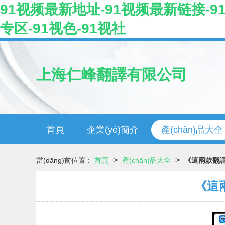
91视频最新地址-91视频最新链接-91
专区-91视色-91视社
上海仁峰翻譯有限公司
首頁
企業(yè)簡介
產(chǎn)品大全
>
>
當(dāng)前位置：
首頁
產(chǎn)品大全
《這兩款翻譯
《這