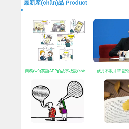
最新產(chǎn)品
Product
商務(wù)英語APP的故事板設(shè)計(jì) 從課堂到實(shí)戰(zhàn)的沉浸式翻譯體驗(yàn)
歲月不敗才華 記