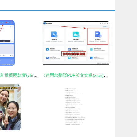
輕松搞定英語翻譯 推薦兩款實(shí)用的軟件工具
《這兩款翻譯PDF英文文獻(xiàn)的軟件，值得收藏》