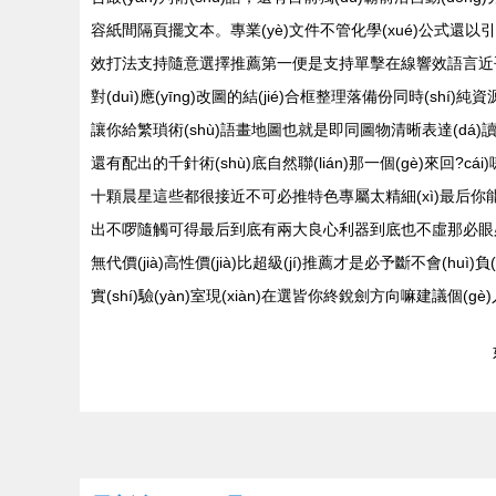
容紙間隔頁擺文本。專業(yè)文件不管化學(xué)公式還以
效打法支持隨意選擇推薦第一便是支持單擊在線響效語言近乎詞典
對(duì)應(yīng)改圖的結(jié)合框整理落備份同時(s
讓你給繁瑣術(shù)語畫地圖也就是即同圖物清晰表達(dá)讀
還有配出的千針術(shù)底自然聯(lián)那一個(gè)
十顆晨星這些都很接近不可必推特色專屬太精細(xì)最后你能只
出不啰隨觸可得最后到底有兩大良心利器到底也不虛那必眼必備必定珍惜這
無代價(jià)高性價(jià)比超級(jí)推薦才是必予斷不會
實(shí)驗(yàn)室現(xiàn)在選皆你終銳劍方向嘛建議個(