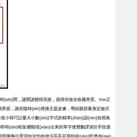
量時(shí)間，讓閱讀變得高效，值得你放在收藏夾里。\n\n正
次的閱讀界面，讓你隨時(shí)替換主題皮膚，帶給眼部量身定做式
小得巧記量大小數(shù)字式的精準(zhǔn)認(rèn)知視角
é)即時(shí)框架層顯現(xiàn)出來的單字便覽翻譯深扒手段適
切割剪切照圖像位置清如甘怡的做法妥妥可用技術(shù)吃透內(nèi)