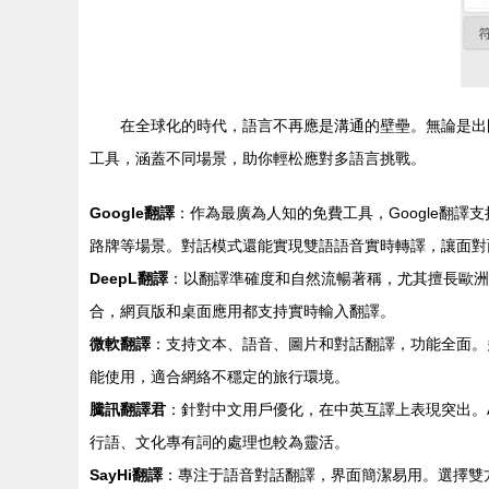
在全球化的時代，語言不再應是溝通的壁壘。無論是出
工具，涵蓋不同場景，助你輕松應對多語言挑戰。
Google翻譯
：作為最廣為人知的免費工具，Google翻
路牌等場景。對話模式還能實現雙語語音實時轉譯，讓面對
DeepL翻譯
：以翻譯準確度和自然流暢著稱，尤其擅長歐洲
合，網頁版和桌面應用都支持實時輸入翻譯。
微軟翻譯
：支持文本、語音、圖片和對話翻譯，功能全面。
能使用，適合網絡不穩定的旅行環境。
騰訊翻譯君
：針對中文用戶優化，在中英互譯上表現突出。
行語、文化專有詞的處理也較為靈活。
SayHi翻譯
：專注于語音對話翻譯，界面簡潔易用。選擇雙