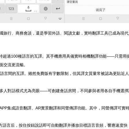
國旅行、商務會談，還是學習外語、閱讀文獻，實時翻譯工具已成為現代
譯支持超過100種語言的互譯。其手機應用具備實時相機翻譯功能——只需
面交流更流暢。
語言間的互譯。雖然免費版有字數限制，但其譯文質量常被認為更貼近人
多人對話模式尤為亮眼——可創建會話房間，不同參與者用各自手機選擇
APP集成語音翻譯、AR實景翻譯和同聲傳譯功能。其中，同聲傳譯可實
方語言后，按住按鈕說話即可自動翻譯并播放目標語言音頻，響應速度快