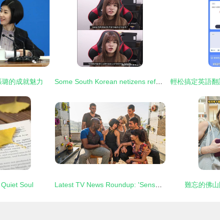
張璐的成就魅力
Some South Korean netizens refuse to acknowledge RNG's championship win
 Quiet Soul
Latest TV News Roundup: 'Sense8' Releases Final Special Episode Trailer, Premiering June 8
難忘的佛山